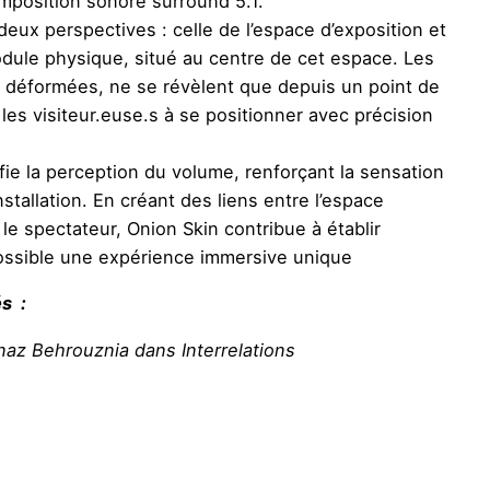
position sonore surround 5.1.
deux perspectives : celle de l’espace d’exposition et
odule physique, situé au centre de cet espace. Les
 déformées, ne se révèlent que depuis un point de
 les visiteur.euse.s à se positionner avec précision
fie la perception du volume, renforçant la sensation
nstallation.
En créant des liens entre l’espace
 le spectateur, Onion Skin contribue à établir
possible une expérience immersive unique
és :
lnaz Behrouznia dans Interrelations
nne d’Orves au domaine Saint Joseph
 Ratsi, présentée dans l’exposition Into the Light à la