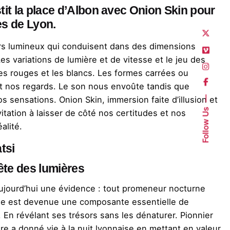
stit la place d’Albon avec Onion Skin pour
es de Lyon.
rs lumineux qui conduisent dans des dimensions
s variations de lumière et de vitesse et le jeu des
les rouges et les blancs. Les formes carrées ou
nt nos regards. Le son nous envoûte tandis que
os sensations.
Onion Skin
, immersion faite d’illusion et
Follow Us
itation à laisser de côté nos certitudes et nos
alité.
tsi
fête des lumières
aujourd’hui une évidence : tout promeneur nocturne
le est devenue une composante essentielle de
e. En révélant ses trésors sans les dénaturer. Pionnier
re a donné vie à la nuit lyonnaise en mettant en valeur