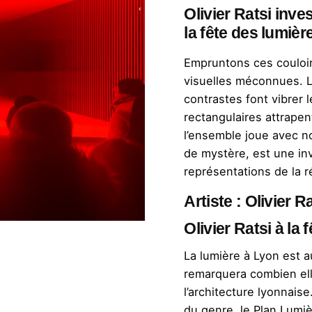
Olivier Ratsi inve
la
fête des lumièr
Empruntons ces couloi
visuelles méconnues. Le
contrastes font vibrer 
rectangulaires attrape
l’ensemble joue avec n
de mystère, est une inv
représentations de la ré
Artiste
:
Olivier Ra
Olivier Ratsi à la 
La lumière à Lyon est 
remarquera combien el
l’architecture lyonnais
du genre, le Plan Lumiè