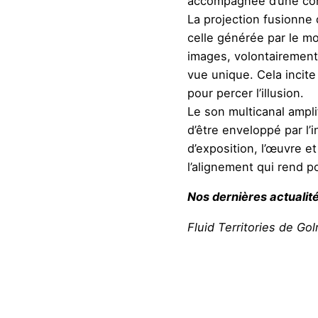
accompagnée d’une com
La projection fusionne 
celle générée par le m
images, volontairement
vue unique. Cela incite
pour percer l’illusion.
Le son multicanal ampli
d’être enveloppé par l’i
d’exposition, l’œuvre et
l’alignement qui rend 
Nos dernières actualit
Fluid Territories de Go
Exo de Félicie d’Estie
Négative Space d’Olivier
Villette