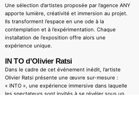
Une sélection d’artistes proposée par
l’agence ANY
apporte lumière, créativité et immersion au projet.
Ils transforment l’espace en une ode à la
contemplation et à l’expérimentation. Chaque
installation de l’exposition offre alors une
expérience unique.
IN TO d’Olivier Ratsi
Dans le cadre de cet événement inédit, l’artiste
Olivier Ratsi présente une œuvre sur-mesure :
« INTO », une expérience immersive dans laquelle
les spectateurs sont invités à se révéler sous un
nouveau jour. La lumière, comme un miroir
symbolique, révèle le potentiel et les facettes
cachées de chaque individu. En traversant
l’installation, baigné dans un jeu de dégradés de
lumière, le spectateur passe de l’ombre à la lumière.