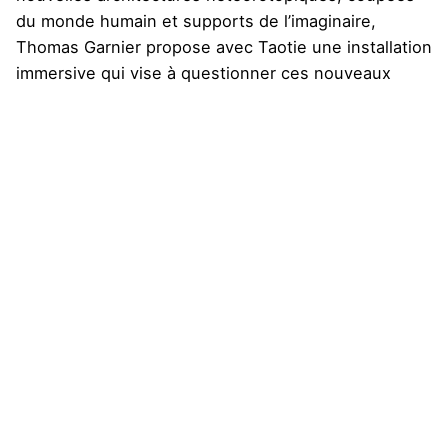
du monde humain et supports de l’imaginaire,
Thomas Garnier propose avec Taotie une installation
immersive qui vise à questionner ces nouveaux
espaces-temps du travail et de la production.
Diffusion : Biennale Chroniques, à Aix-en-Provence,
du 11 novembre 2022 au 21 janvier 2023
Crédits :
Production : Crossed Lab
Technique: Nicolas Guichard.
Projet financé par :