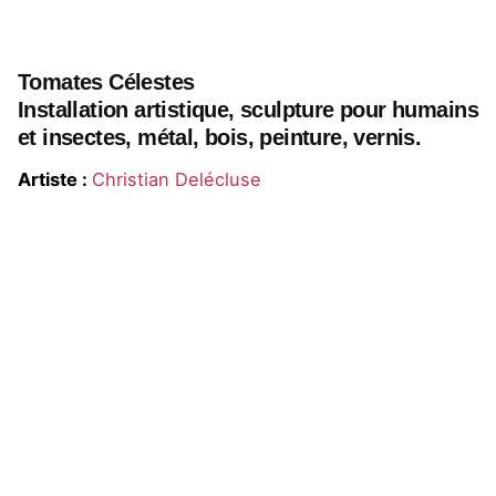
Tomates Célestes
Installation artistique, sculpture pour humains
et insectes, métal, bois, peinture, vernis.
Artiste :
Christian Delécluse
Tomates Célestes est une sculpture en taille réelle
d’un plant de tomate hybride dans lequel les tiges et
les feuilles ont une forme « naturelle » mais dont les
fruits ont muté pour prendre une forme pixélisée.
Le fruit de la tomate choisi pour le projet, est
emblématique du rapport complexe que nous
entretenons avec la technologie. Sujette à de
nombreuses manipulations génétiques pour