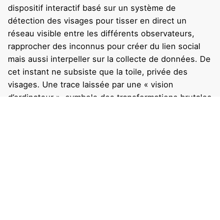
dispositif interactif basé sur un système de
détection des visages pour tisser en direct un
réseau visible entre les différents observateurs,
rapprocher des inconnus pour créer du lien social
mais aussi interpeller sur la collecte de données. De
cet instant ne subsiste que la toile, privée des
visages. Une trace laissée par une « vision
d’ordinateur », symbole des transformations brutales
et profondes que subit la société. » Stéphane
Bissières.
Le QR Code est partie intégrante de l’installation. Il
redirige vers la vidéo tournée le 17 Mars 2019 au
Museum of Contemporary Art de Shenzhen, China.
Plus d’informations :
ici