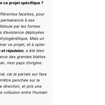
de ce projet spécifique ?
différentes facettes, pour
en permanence à ses
éblouie par les formes
es d’existence déployées
n phylogénétique. Mais un
ner ce projet, et à opter
 et répulsion
, a été bien
fance des grandes blattes
ran, mon pays d’origine.
al
, car je partais sur l’axe
m’être penchée sur la
e direction, et pris une
e collusion entre l’humain